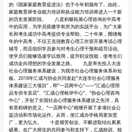
的《国家家庭教育促进法》也于今年初颁布了。由此，
家庭教育师专业能力培训和执业能力培训将进入一个新
的历史发展阶段。
八是积极拓展心理咨询在中高考
中的应用，为学员搭建学有所为的实战平台，为广大家
长和考生成功中高考提供专业帮助。二十年来，围绕每
年的中高考，不仅王克强教育心理工作室开展考试心理
辅导，而且组织学员参与对考生心理干预和疏导活动。
使学员们能够迅速学以致用，提升职业技能，使考生们
成功走向理想的学业发展之路。
九是率先投入大连
社会心理服务体系建设，为我市社会心理服务体系补短
板。2018年汇成与协会共同发起“大连市社会心理服务
体系建设三大项目”，即“一店两中心”——“汇成心理用
品专供专卖店”、“汇成心理检评中心”、“协会心理咨询
中心”，开创了全国社会心理服务体系建设之先河，具
有里程碑的意义。“一店两中心”相继开展了多项社会公
益活动和市场化运作。从而，使汇成办学格局更加宽
广，更为弘大。
十是艰苦创业、不断进取结出累累
硕果。在广大师生的共同参与和支持下，汇成校训、校