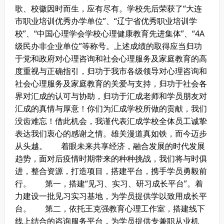
歌、校徽因时而生，应有尽有。学校先后荣获了“大连
市职业培训优秀办学单位”、“辽宁省优秀职业培训学
校”、“中国心理学会学校心理健康教育先进集体”、“4A
级民办非企业单位”等称号。
上述成绩的取得应当归功
于党和政府对心理咨询和社会心理服务及家庭教育的高
度重视与正确指引，归功于我市各级领导对心理咨询和
社会心理服务及家庭教育的关爱与支持，归功于社会各
界对汇成的认可与协助，归功于汇成老师和学员朋友对
汇成的真情与厚意！你们为汇成学校所做的贡献，我们
没齿难忘！借此机会，我谨代表汇成学校全体员工诚挚
表达我们衷心的感谢之情。
雄关漫道真如铁，而今迈步
从头越。
着眼未来共享经济，融合发展的时代发展
趋势，面对后疫情时期带来的种种挑战，我们将与时俱
进，整合资源，打造项目，搭建平台，携手学员勇毅前
行。
第一，搭建“见习、实习、研习成长平台”。着
力建设一批见习实习基地，为学员提供学以致用成长平
台。
第二，依托王克强教育心理工作室，搭建线下
线上结合的咨询服务平台，为学员提供专兼职从业机